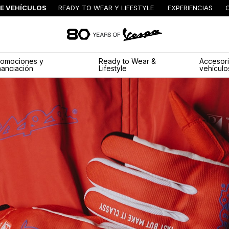
E VEHÍCULOS
READY TO WEAR Y LIFESTYLE
EXPERIENCIAS
Ir al contenido princ
romociones y
Ready to Wear &
Accesori
nanciación
Lifestyle
vehículo