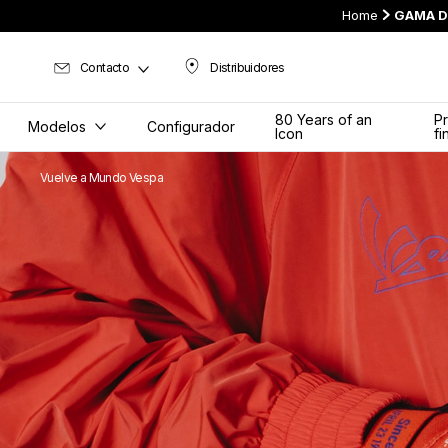
Home
GAMA D
Contacto
Distribuidores
Distribuidores
80 Years of an
P
Modelos
Configurador
Icon
fi
Vuelve a Mundo Vespa