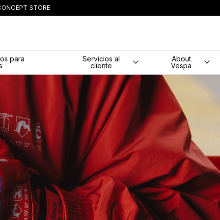
CONCEPT STORE
ipal
os para
Servicios al
About
s
cliente
Vespa