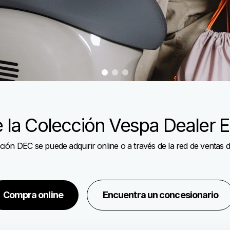
item
item
item
0
1
2
 la Colección Vespa Dealer 
ción DEC se puede adquirir online o a través de la red de ventas 
Compra online
Encuentra un concesionario