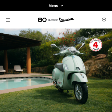
Menu
Home
Ir al contenido principal
GAMA DE VEHÍCULOS
READY TO WEAR Y LIFESTYLE
EXPERIENCIAS
CONCEPT STORE