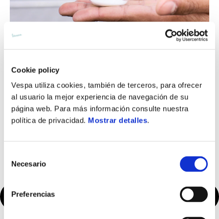
¿Con qué frecuencia tengo que
hacer la revisión?
Cookie policy
Los tiempos de servicio varían de un vehículo a otro.
Vespa utiliza cookies, también de terceros, para ofrecer
al usuario la mejor experiencia de navegación de su
Puedes descargar la hoja de recambios programados o
página web. Para más información consulte nuestra
consultar la tabla de mantenimiento programado en el
política de privacidad.
Mostrar detalles
.
manual de uso y mantenimiento de Vespa
.
Selección
Necesario
de
consentimiento
Preferencias
Contacta taller