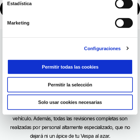
Estadística
Reserva un servicio
Marketing
Configuraciones
¿POR QUÉ ELEGIR X-CARE +
MANTENIMIENTO?
Permitir todas las cookies
Todos los
servicios de cuidado y mantenimiento de Vespa
están diseñados para ofrecerte una conducción cada vez más
Permitir la selección
inteligente y sin preocupaciones. Brindamos varios paquetes
de mantenimiento ordinario, extensiones de garantía de 1 año
Solo usar cookies necesarias
y revisiones gratuitas, para obtener siempre lo mejor de tu
vehículo. Además, todas las revisiones completas son
realizadas por personal altamente especializado, que no
dejará ni un ápice de tu Vespa al azar.