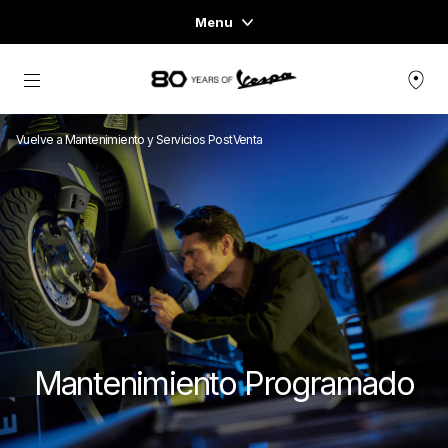
Menu
Home
Ir al contenido principal
GAMA DE VEHÍCULOS
Vuelve a Mantenimiento y Servicios PostVenta
READY TO WEAR Y LIFESTYLE
EXPERIENCIAS
CONCEPT STORE
Mantenimiento Programado