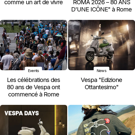
comme un art de vivre
ROMA 2026 – 80 ANS
D'UNE ICÔNE" à Rome
Events
News
Les célébrations des
Vespa "Edizione
80 ans de Vespa ont
Ottantesimo"
commencé à Rome