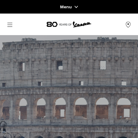
Menu
Home
Aller au contenu principal
GAMME DE VÉHICULES
PRÊT-À-PORTER ET LIFESTYLE
EXPÉRIENCES
CONCEPT STORE