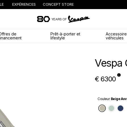
LE
EXPÉRIENCES
CONCEPT STORE
Aller au contenu 
Offres de
Prêt-à-porter et
Accessoire
financement
lifestyle
véhicules
Vespa 
€ 6300
Couleur
:
Beige Avv
Beige Av
Verd
B