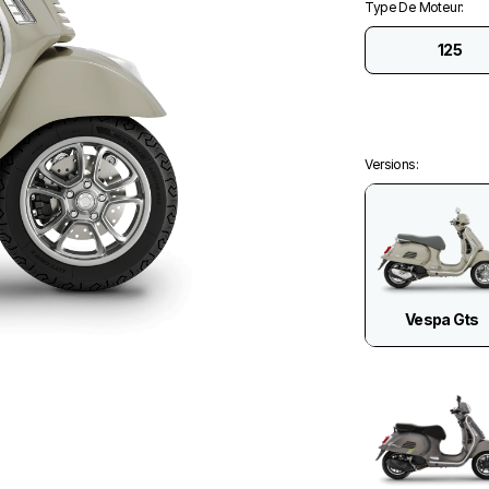
Type De Moteur
:
125
Versions
:
Vespa Gts