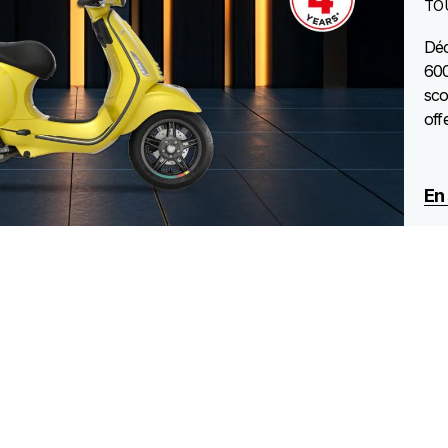
TO
Déc
600
sco
off
En 