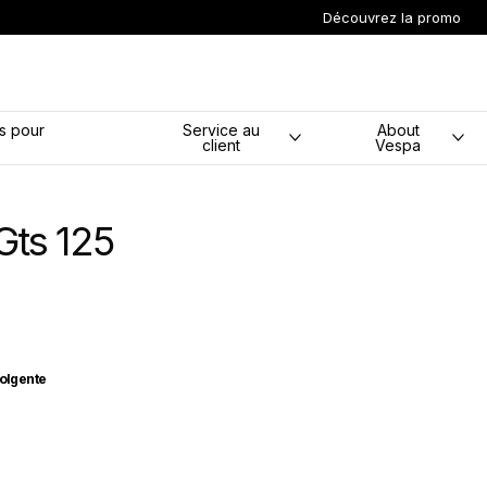
Découvrez la promo
principal
s pour
Service au
About
client
Vespa
Gts 125
olgente
volgente
e Amabile
lu Energico Glossy