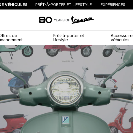
E VÉHICULES
PRÊT-À-PORTER ET LIFESTYLE
EXPÉRIENCES
Aller au contenu 
Offres de
Prêt-à-porter et
Accessoire
financement
lifestyle
véhicules