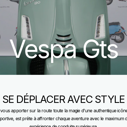
Vespa Gts
SE DÉPLACER AVEC STYLE
ous apporter sur la route toute la magie d'une authentique icône
ortive, est prête à affronter chaque aventure avec le maximum d
expérience de conduite supérieure.