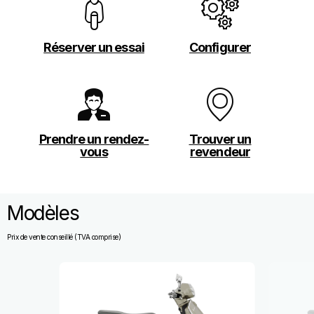
Réserver un essai
Configurer
Prendre un rendez-
Trouver un
vous
revendeur
Modèles
Prix de vente conseillé (TVA comprise)
Item
1
of
9