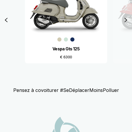
Précédent
S
Vespa Gts 125
€ 6300
Pensez à covoiturer #SeDéplacerMoinsPolluer
Pied de page