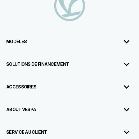
MODÈLES
SOLUTIONS DE FINANCEMENT
ACCESSOIRES
ABOUT VESPA
Rendez-
Brochure
Configurer
Essai
Concessionnai
Vous
SERVICE AU CLIENT