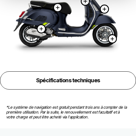
Plus d'inf
Plus d'informatio
Plus d
Plus d'informations s
Plus
Spécifications techniques
*Le système de navigation est gratuit pendant trois ans à compter de la 
première utilisation. Par la suite, le renouvellement est facultatif et à 
votre charge et peut être acheté via l'application.