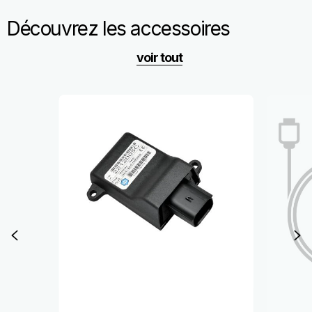
Découvrez les accessoires
voir tout
Item
1
of
6
Précédent
S