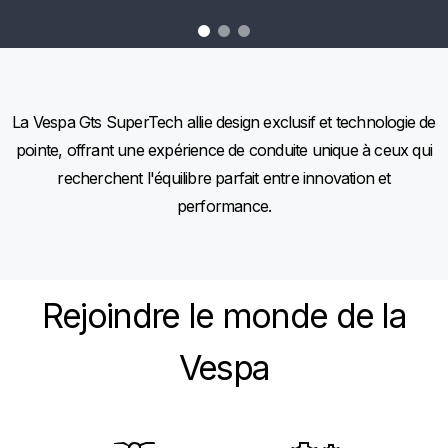
item
item
item
0
1
2
Item
Item
1
1
of
of
3
3
La Vespa Gts SuperTech allie design exclusif et technologie de
pointe, offrant une expérience de conduite unique à ceux qui
recherchent l'équilibre parfait entre innovation et
performance.
Rejoindre le monde de la
Vespa