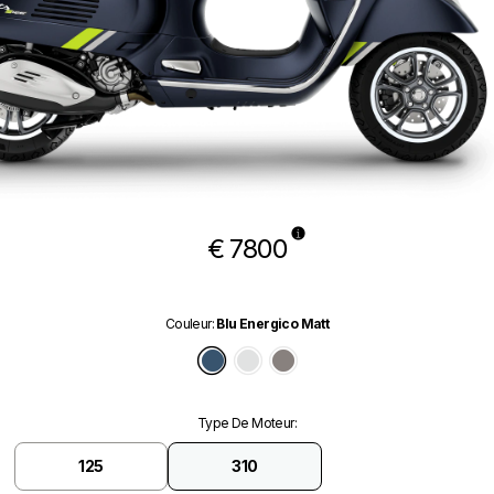
€ 7800
Couleur
:
Blu Energico Matt
Blu Energico Matt
Bianco Innocente
Grigio Ottimista Matt
Type De Moteur
:
125
310