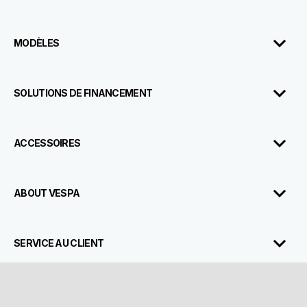
MODÈLES
SOLUTIONS DE FINANCEMENT
ACCESSOIRES
ABOUT VESPA
Rendez-
Brochure
Configurer
Essai
Concessionnai
Vous
SERVICE AU CLIENT
NOUS CONTACTER