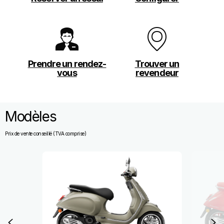
Prendre un rendez-
Trouver un
vous
revendeur
Modèles
Prix de vente conseillé (TVA comprise)
Item
1
of
14
Précédent
S