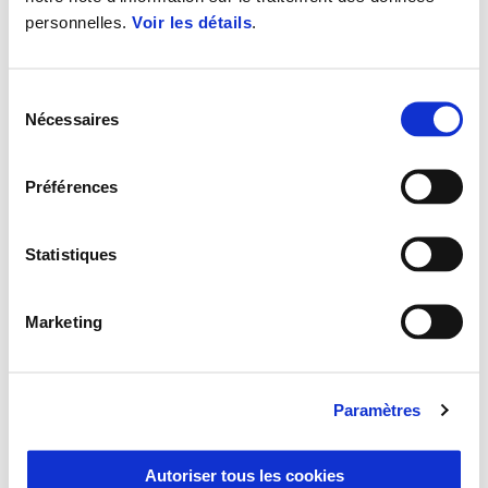
personnelles.
Voir les détails
.
Sélection
Nécessaires
du
consentement
Préférences
Statistiques
Plus d'infor
Marketing
Plus d'info
Plus d'
Plus d'information
Paramètres
Plus
Plus d'informations
Autoriser tous les cookies