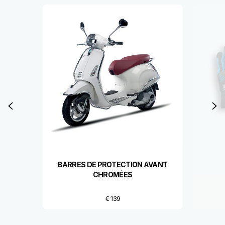
Item
1
of
6
Précédent
S
BARRES DE PROTECTION AVANT
CHROMÉES
€ 139