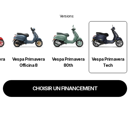
Versions
:
Vespa Primavera
era
Vespa Primavera
Vespa Primavera
Tech
Officina 8
80th
CHOISIR UN FINANCEMENT