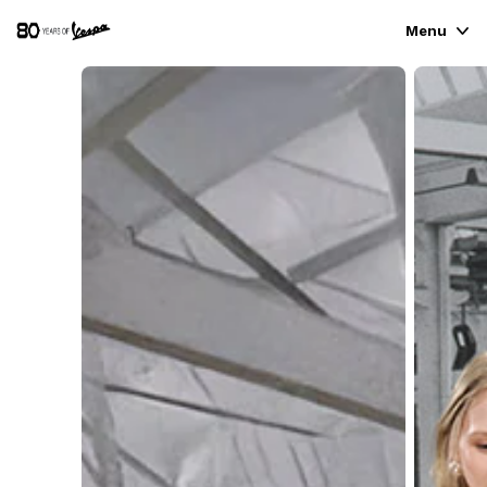
Menu
ΓΚΆΜΑ ΟΧΗΜΆΤΩΝ
ΈΝΔΥΣΗ & LIFESTYLE
ΕΜΠΕΙΡΊΕΣ
CONCEPT STORE