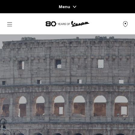
Menu
Home
Μετάβαση στο κυρίως περιεχόμενο
ΓΚΆΜΑ ΟΧΗΜΆΤΩΝ
ΈΝΔΥΣΗ & LIFESTYLE
ΕΜΠΕΙΡΊΕΣ
CONCEPT STORE