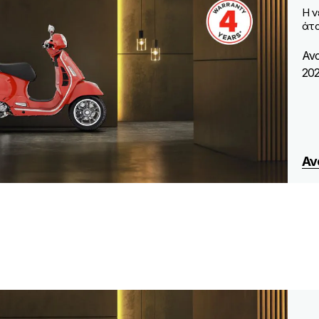
Η ν
άτο
Αν
20
Αν