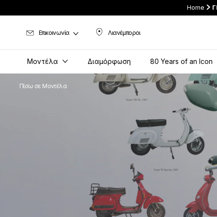
Home
Γ
Επικοινωνία
Λιανέμποροι
Λιανέμποροι
Μοντέλα
Διαμόρφωση
80 Years of an Icon
Πίσω σε Μοντέλα