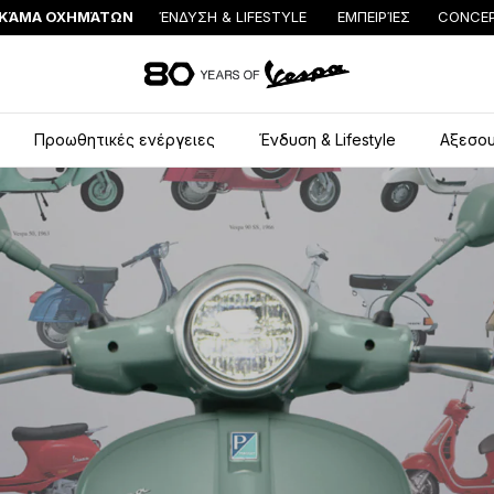
ΚΆΜΑ ΟΧΗΜΆΤΩΝ
ΈΝΔΥΣΗ & LIFESTYLE
ΕΜΠΕΙΡΊΕΣ
CONCEP
Μετάβαση στο κυρί
Προωθητικές ενέργειες
Ένδυση & Lifestyle
Αξεσο