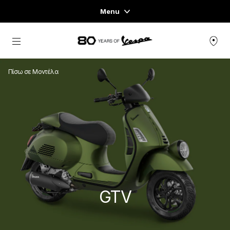
Menu
Home
Μετάβαση στο κυρίως περιεχόμενο
ΓΚΆΜΑ ΟΧΗΜΆΤΩΝ
Πίσω σε Μοντέλα
ΈΝΔΥΣΗ & LIFESTYLE
ΕΜΠΕΙΡΊΕΣ
CONCEPT STORE
GTV