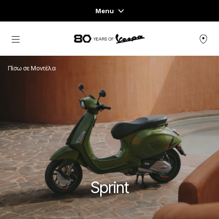
Menu
Home
Μετάβαση στο κυρίως περιεχόμενο
ΓΚΆΜΑ ΟΧΗΜΆΤΩΝ
Πίσω σε Μοντέλα
ΈΝΔΥΣΗ & LIFESTYLE
ΕΜΠΕΙΡΊΕΣ
CONCEPT STORE
Sprint