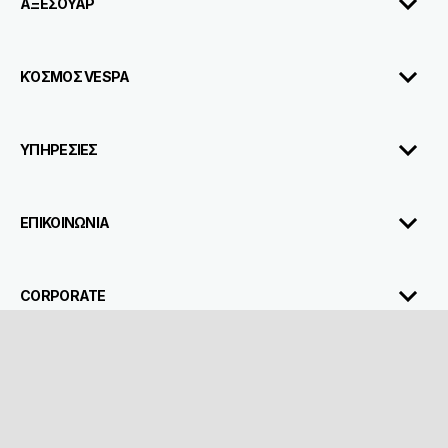
ΑΞΕΣΟΥΑΡ
ΚΌΣΜΟΣ VESPA
ΥΠΗΡΕΣΙΕΣ
ΕΠΙΚΟΙΝΩΝΙΑ
CORPORATE
Facebook
Instagram
Twitter
Youtube
EL
Επίλεξε την τοπική ιστοσελίδα
Piaggio & C. SpA Sede legale Viale Rinaldo Piaggio, 25 56025 Pontedera
(PI) Tel. +39 0587.272111 P. Iva 01551260506