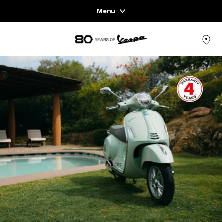
Menu
Home
Μετάβαση στο κυρίως περιεχόμενο
ΓΚΆΜΑ ΟΧΗΜΆΤΩΝ
ΈΝΔΥΣΗ & LIFESTYLE
ΕΜΠΕΙΡΊΕΣ
CONCEPT STORE