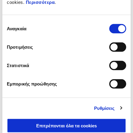
Η Vespa GTV 310 δική σου με 30 άτοκες δόσεις
cookies.
Περισσότερα
.
Επιλογή
Αναγκαία
συγκατάθεσης
Προτιμήσεις
Στατιστικά
Εμπορικής προώθησης
Ρυθμίσεις
Επιτρέπονται όλα τα cookies