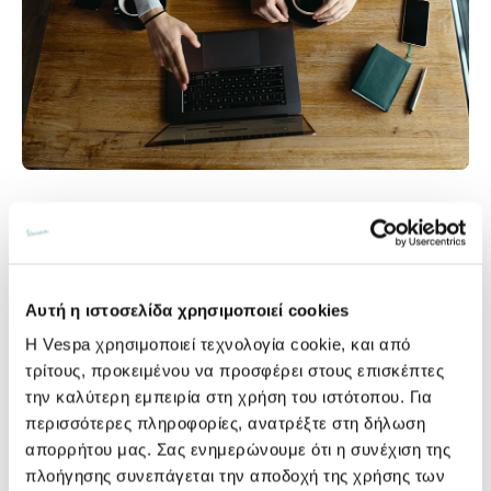
Για να έχεις τον πλήρη έλεγχο
Μπορείς να διαμορφώσεις το πρόγραμμα
χρηματοδότησης που επιθυμείς, επιλέγοντας το ύψος
Αυτή η ιστοσελίδα χρησιμοποιεί cookies
της προκαταβολής, τη διάρκεια (έως 72 μήνες) και το
Η Vespa χρησιμοποιεί τεχνολογία cookie, και από
ποσό της δόσης, το οποίο θα είναι σταθερό για όλη την
τρίτους, προκειμένου να προσφέρει στους επισκέπτες
περίοδο όπως και το επιτόκιο. Αυτά είναι τα
την καλύτερη εμπειρία στη χρήση του ιστότοπου. Για
πλεονεκτήματα του DreamRide* Classic.
περισσότερες πληροφορίες, ανατρέξτε στη δήλωση
απορρήτου μας. Σας ενημερώνουμε ότι η συνέχιση της
πλοήγησης συνεπάγεται την αποδοχή της χρήσης των