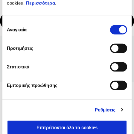
cookies.
Περισσότερα
.
ΚΛΕΙΣΕ ΕΝΑ ΡΑΝΤΕΒΟΥ
Επιλογή
Αναγκαία
συγκατάθεσης
Προτιμήσεις
Πλεονεκτήματα του DreamRide*
Στατιστικά
Εμπορικής προώθησης
Ρυθμίσεις
Εξατομίκευση
Επιτρέπονται όλα τα cookies
Προσιτές, ευέλικτες λύσεις χρηματοδότησης