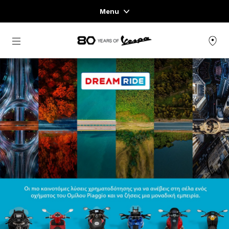
Menu
Home
Μετάβαση στο κυρίως περιεχόμενο
ΓΚΆΜΑ ΟΧΗΜΆΤΩΝ
ΈΝΔΥΣΗ & LIFESTYLE
ΕΜΠΕΙΡΊΕΣ
CONCEPT STORE