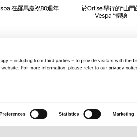
espa 在羅馬慶祝80週年
於Ortisei舉行的“山間
Vespa ”體驗
y – including from third parties – to provide visitors with the b
website. For more information, please refer to our privacy notic
展示更多
Preferences
Statistics
Marketing