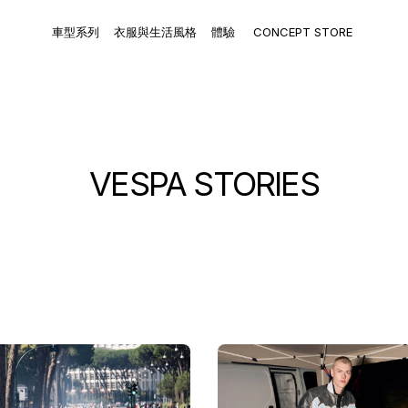
體
車
衣
體驗
驗
型
服
體驗
車型系列
衣服與生活風格
體驗
CONCEPT STORE
了解更多
系
與
列
生
活
風
VESPA STORIES
格