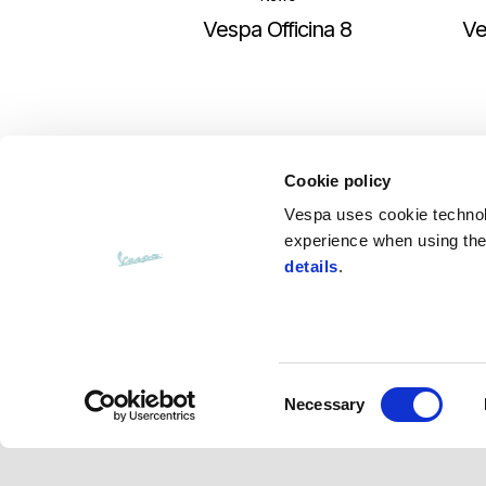
Vespa Officina 8
V
Cookie policy
Vespa uses cookie technolog
experience when using the 
details
.
Consent
Necessary
頁腳
Selection
Facebook
Instagram
Twitter
Youtube