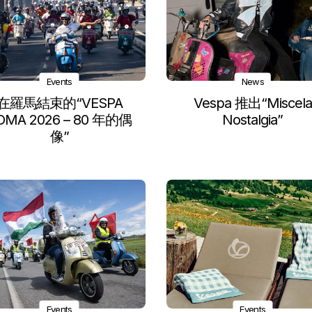
Events
News
在羅馬結束的“VESPA
Vespa 推出“Miscela
OMA 2026 – 80 年的偶
Nostalgia”
像”
Events
Events