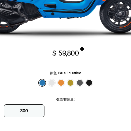
$ 59,800
顏色
:
Blue Eclettico
Blue Eclettico
White Innocente
Orange Tramonto
Green Ambizioso
Grey Travolgente
Black Convinto
引擎/排氣量
:
300