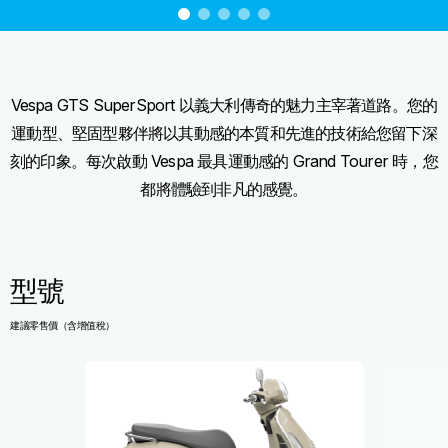
item
item
item
item
item
0
1
2
3
4
Item
Item
1
1
of
of
5
5
Vespa GTS SuperSport 以義大利傳奇的魅力主宰著道路。您的
運動型、堅固型夥伴將以其動感的本質和先進的技術給您留下深
刻的印象。每次啟動 Vespa 最具運動感的 Grand Tourer 時，您
都將體驗到非凡的感覺。
型號
建議零售價（含增值稅）
Item
1
of
2