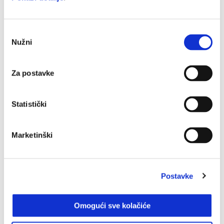
Odabir
Nužni
pristanka
Za postavke
Statistički
Marketinški
Vespa Gts 310 Euro 5+
€ 7600
Postavke
Omogući sve kolačiće