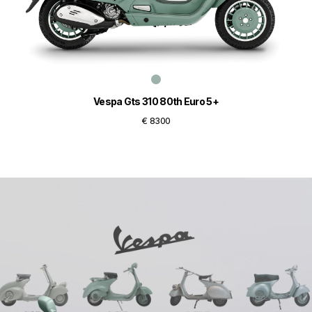
Vespa Gts 310 80th Euro 5+
€ 8300