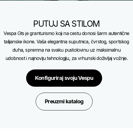
PUTUJ SA STILOM
Vespa Gts je granturismo koji na cestu donosi šarm autentične
talijanske ikone. Vaša elegantna suputnica, čvrstog, sportskog
duha, spremna na svaku pustolovinu uz maksimalnu
udobnost i najnoviju tehnologiju, za vrhunski doživljaj vožnje.
Konfiguriraj svoju Vespu
Preuzmi katalog