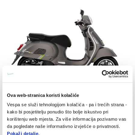
Ova web-stranica koristi kolačiće
Vespa Gts 125 Super Tech Euro 5+
Vespa se služi tehnologijom kolačića - pa i trećih strana -
kako bi posjetitelju ponudio što bolje iskustvo pri
€ 6900
korištenju web mjesta. Za više informacija pozivamo vas
da pogledate naše informativno izvješće o privatnosti.
Pokaži detalje
.