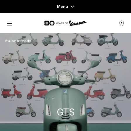
Menu
Home
Idi na glavni izbornik
ASORTIMAN VOZILA
Vrati se na Modeli
ODJEĆA & LIFESTYLE
ISKUSTVA
CONCEPT STORE
GTS