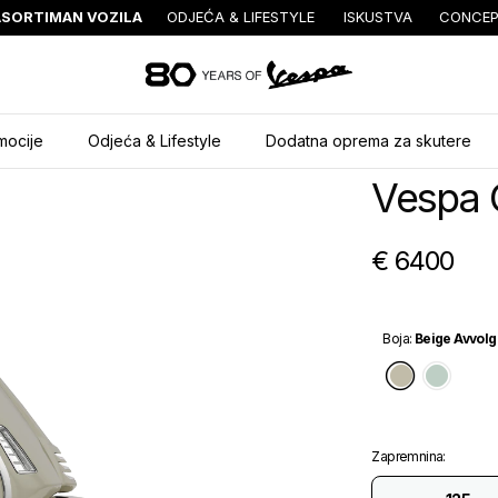
SORTIMAN VOZILA
ODJEĆA & LIFESTYLE
ISKUSTVA
CONCEP
Idi na glavni izb
mocije
Odjeća & Lifestyle
Dodatna oprema za skutere
Vespa 
€ 6400
Boja
:
Beige Avvolg
Beige Av
Verd
Zapremnina
: