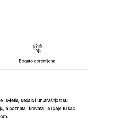
Bogato opremljena
i svijetle, sjedalo i unutrašnjost su
, a poznata "kravata" je i dalje tu kao
nom.