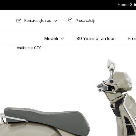
Home
A
Kontaktirajte nas
Prodavatelji
Prodavatelji
Modeli
80 Years of an Icon
Pro
Vrati se na GTS