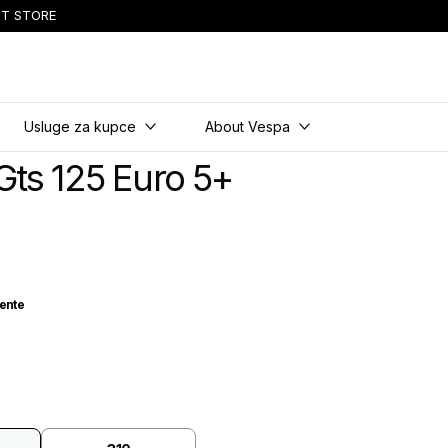
T STORE
ornik
Usluge za kupce
About Vespa
Gts 125 Euro 5+
ente
volgente
e Amabile