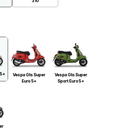
310
 5+
Vespa Gts Super
Vespa Gts Super
Euro 5+
Sport Euro 5+
er