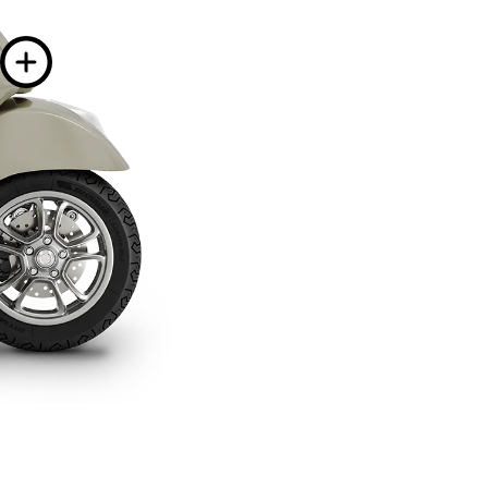
e informacija o
ija o
Više informacija 
o