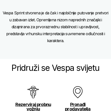
of
of
3
3
Vespa Sprint stvorena je da čak i najobičnije putovanje pretvori
u zabavan izlet. Opremljena nizom naprednih značajki i
dizajnirana za prvorazrednu stabilnost i upravljivost,
predstavlja vrhunsku interpretacija suvremene odlučnosti i
karaktera.
Pridruži se Vespa svijetu
Rezerviraj probnu
Pronađi
vožnju
prodavatelja