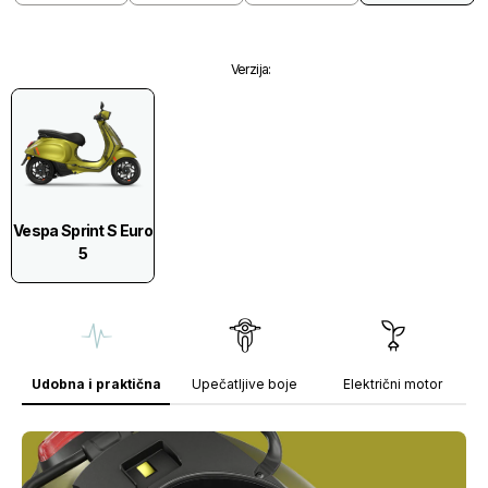
Verzija
:
Vespa Sprint S Euro
5
Udobna i praktična
Upečatljive boje
Električni motor