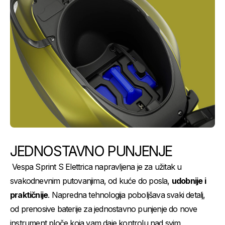
JEDNOSTAVNO PUNJENJE
Vespa Sprint S Elettrica napravljena je za užitak u
svakodnevnim putovanjima, od kuće do posla,
udobnije i
praktičnije
. Napredna tehnologija poboljšava svaki detalj,
od prenosive baterije za jednostavno punjenje do nove
instrument ploče koja vam daje kontrolu nad svim