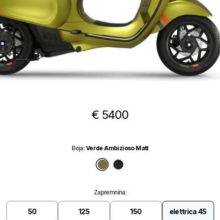
€ 5400
Boja
:
Verde Ambizioso Matt
Verde Ambizioso Matt
Nero Convinto Matt
Zapremnina
:
50
125
150
elettrica 45