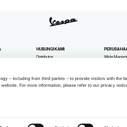
A
HUBUNGI KAMI
PERUSAHA
Distributor
Wide Magazi
Layanan Pelanggan
Piaggio Grou
Kebijakan pribadi
Museum Piag
y – including from third parties – to provide visitors with the b
website. For more information, please refer to our privacy notic