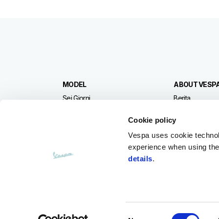
Catatan kaki
MODEL
ABOUT VESP
Sei Giorni
Berita
GTS Super
Vespa Vintage
Vespa 946 Horse
Cookie policy
Gts
Vespa uses cookie technolog
GTV
experience when using the 
Sprint
details
.
Primavera
LX
Facebook
Instagram
Twitter
Youtube
Consent