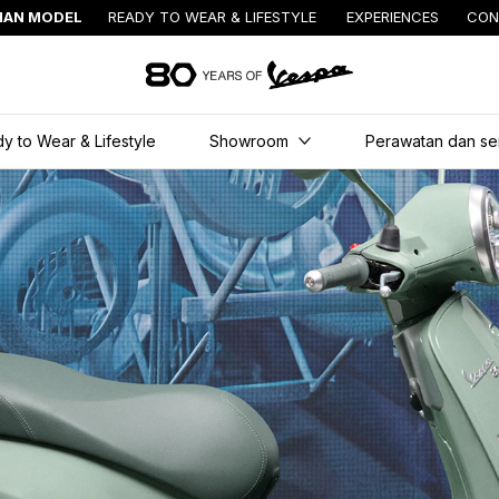
IHAN MODEL
READY TO WEAR & LIFESTYLE
EXPERIENCES
CON
Buka konten utama
y to Wear & Lifestyle
Showroom
Perawatan dan se