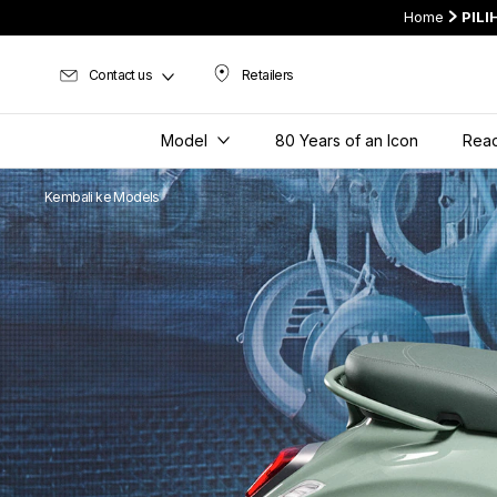
Home
PIL
Contact us
Retailers
Retailers
Model
80 Years of an Icon
Read
Kembali ke Models