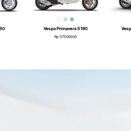
180
Vespa Primavera S 180
Vesp
Rp 57500000