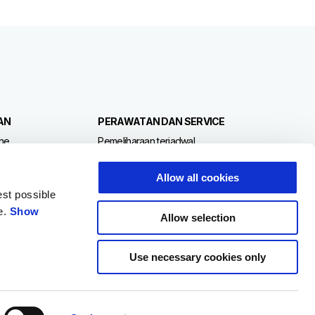
AN
PERAWATAN DAN SERVICE
ne
Pemeliharaan terjadwal
p
Perpanjangan garansi
gio
Suku cadang asli
Allow all cookies
est possible
e.
Show
Allow selection
Use necessary cookies only
ID
Select your local website