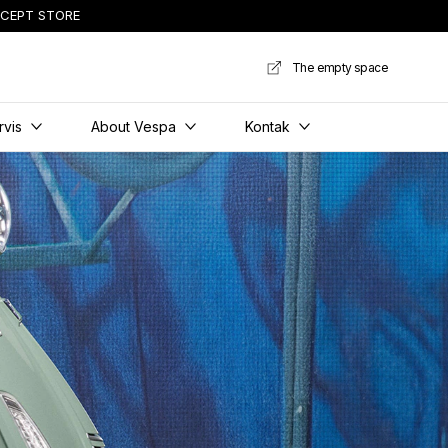
CEPT STORE
The empty space
rvis
About Vespa
Kontak