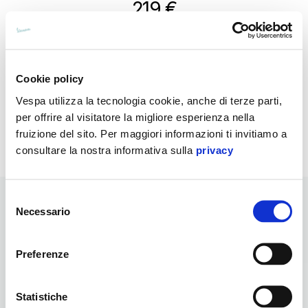
219 €
Protegge il fianco del veicolo e le luci posteriori conferendo alla
Vespa un tocco unico.
Cookie policy
Vespa utilizza la tecnologia cookie, anche di terze parti,
per offrire al visitatore la migliore esperienza nella
fruizione del sito. Per maggiori informazioni ti invitiamo a
consultare la nostra informativa sulla
privacy
Selezione
Necessario
del
consenso
Mostra tutti
Preferenze
Item
1
of
6
Statistiche