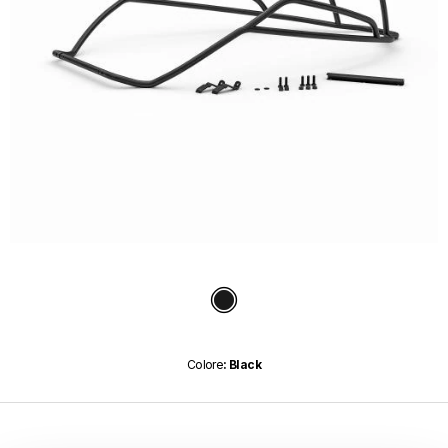
Item
1
of
Black
1
colore
: Black