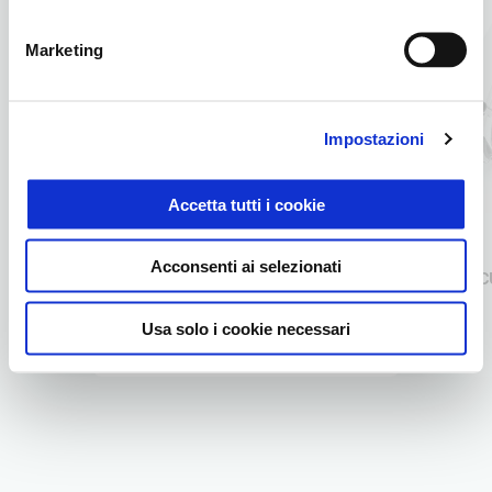
Marketing
Impostazioni
Precedente
S
Accetta tutti i cookie
Acconsenti ai selezionati
BARRA PERIMETRALE POSTERIORE
C
Usa solo i cookie necessari
219 €