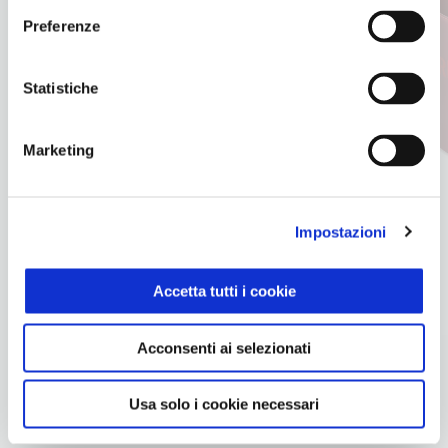
Preferenze
Statistiche
Precedente
S
Marketing
Impostazioni
(Vespa)RED Bottle
Accetta tutti i cookie
30 €
Acconsenti ai selezionati
Usa solo i cookie necessari