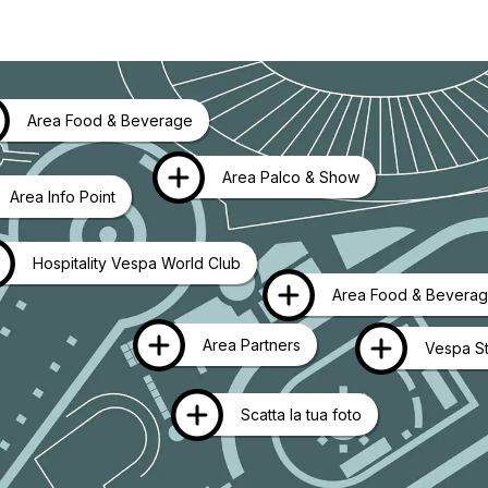
Maggiori informazi
Area Food & Beverage
Maggiori in
Maggiori informazin
Area Palco & Show
Area Info Point
Maggiori informazi
Hospitality Vespa World Club
Maggio
Area Food & Bevera
Maggiori in
Mag
Area Partners
Vespa St
Maggiori i
Scatta la tua foto