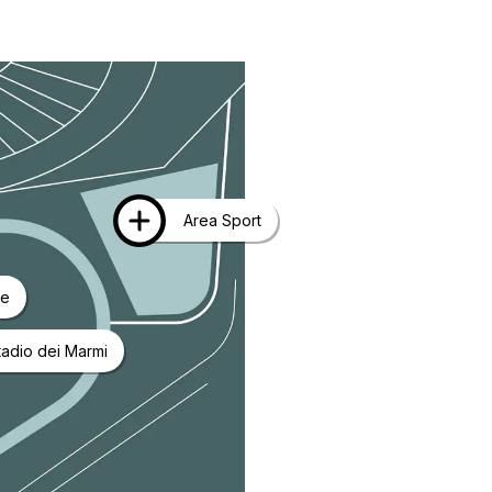
ni su
formazini su
i su
Maggiori inf
Area Sport
ni su
ri informazini su
ge
formazini su
giori informazini s
adio dei Marmi
nformazini su