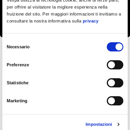
play
per offrire al visitatore la migliore esperienza nella
fruizione del sito. Per maggiori informazioni ti invitiamo a
consultare la nostra informativa sulla
privacy
m
Item
Item
Selezione
1
1
of
of
Necessario
1
1
del
Vespa Trophy
Vespa Tour
Vespa Rally e
Concorso di
consenso
Gimkana
Eleganza
Preferenze
Statistiche
Marketing
Impostazioni