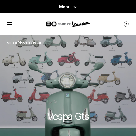
Menu
Home
Vai al contenuto principale
GAMMA VEICOLI
Torna a Modelli Vespa
ABBIGLIAMENTO E LIFESTYLE
ESPERIENZE
CONCEPT STORE
Vespa Gts