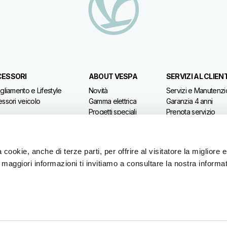
ESSORI
ABOUT VESPA
SERVIZI AL CLIEN
gliamento e Lifestyle
Novità
Servizi e Manutenz
ssori veicolo
Gamma elettrica
Garanzia 4 anni
Progetti speciali
Prenota servizio
Storia
Manutenzione prog
Vespa Vintage
Ricambi originali
Licenziatari
Premium Warranty
 cookie, anche di terze parti, per offrire al visitatore la migliore
Road assistance
r maggiori informazioni ti invitiamo a consultare la nostra informat
Servizi finanziari
Richiedi Documenti