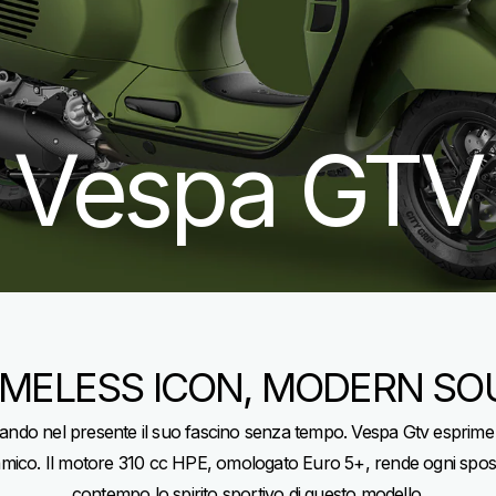
Vespa GTV
IMELESS ICON, MODERN SO
tando nel presente il suo fascino senza tempo. Vespa Gtv esprime tut
namico. Il motore 310 cc HPE, omologato Euro 5+, rende ogni sposta
contempo lo spirito sportivo di questo modello.