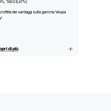
9%, TAEG 8,47%)
rofitta dei vantaggi sulla gamma Vespa
V
pri di più