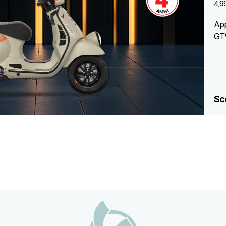
4,9
App
GT
Sco