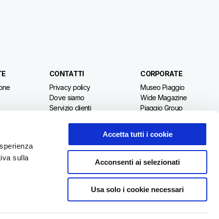
TE
CONTATTI
CORPORATE
ione
Privacy policy
Museo Piaggio
Dove siamo
Wide Magazine
Servizio clienti
Piaggio Group
rammata
Campagne di richiamo
Accessibilità
Accetta tutti i cookie
 esperienza
iva sulla
Acconsenti ai selezionati
Usa solo i cookie necessari
IT
Seleziona il tuo sito web locale