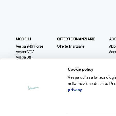
MODELLI
OFFERTE FINANZIARIE
ACC
Vespa 946 Horse
Offerte finanziarie
Abbi
Vespa GTV
Acce
Vespa Gts
Vespa Sprint S
Vespa Primavera
Cookie policy
Vespa utilizza la tecnologia
nella fruizione del sito. Pe
privacy
Facebook
Instagram
Youtube
Tik Tok