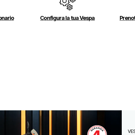
onario
Configura la tua Vespa
Preno
VES