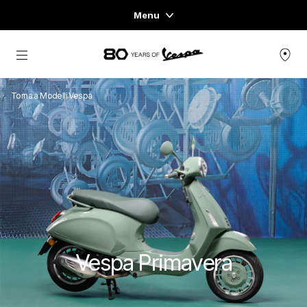
Menu
Home
Vai al contenuto principale
GAMMA VEICOLI
Torna a Modelli Vespa
ABBIGLIAMENTO E LIFESTYLE
ESPERIENZE
CONCEPT STORE
Vespa Primavera