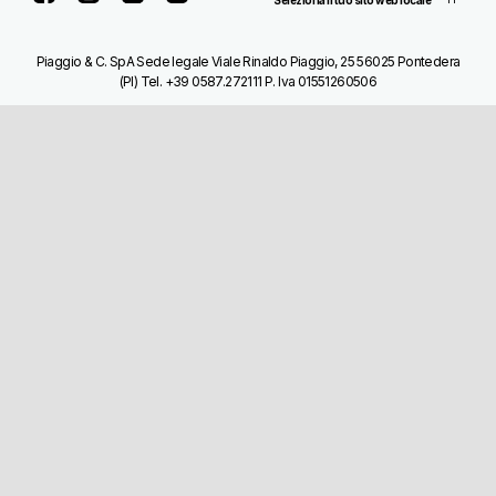
Piaggio & C. SpA Sede legale Viale Rinaldo Piaggio, 25 56025 Pontedera
(PI) Tel. +39 0587.272111 P. Iva 01551260506