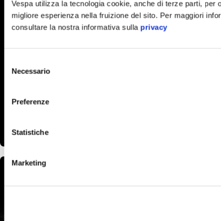
Vespa utilizza la tecnologia cookie, anche di terze parti, per of
migliore esperienza nella fruizione del sito. Per maggiori info
consultare la nostra informativa sulla
privacy
Selezione
Necessario
del
consenso
Preferenze
Statistiche
Item
Item
1
1
of
of
Marketing
1
1