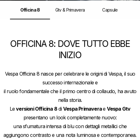
Officina 8
Gtv & Primavera
Capsule
Item
1
of
3
OFFICINA 8: DOVE TUTTO EBBE
INIZIO
Vespa Officina 8 nasce per celebrare le origini di Vespa, il suo
successo internazionale e
il ruolo fondamentale che il primo centro di collaudo, ha avuto
nella storia.
Le
versioni Officina 8
di
Vespa Primavera
e
Vespa Gtv
presentano un look completamente nuovo:
una sfumatura intensa di blu con dettagli metallici che
aggiungono contrasto e una nota luminosa e contemporanea.