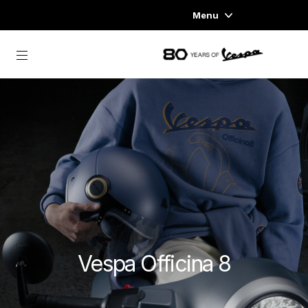
Menu
Home
Vai al contenuto principale
GAMMA VEICOLI
ABBIGLIAMENTO E LIFESTYLE
ESPERIENZE
CONCEPT STORE
Vespa Officina 8