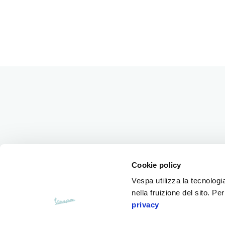
Piè di pagina
Cookie policy
MODELLI
OFFERTE FINANZIARIE
ACC
Vespa utilizza la tecnologia
Vespa 946 Horse
Offerte finanziarie
Abbi
nella fruizione del sito. Pe
Vespa GTV
Acce
privacy
Vespa Gts
Vespa Sprint S