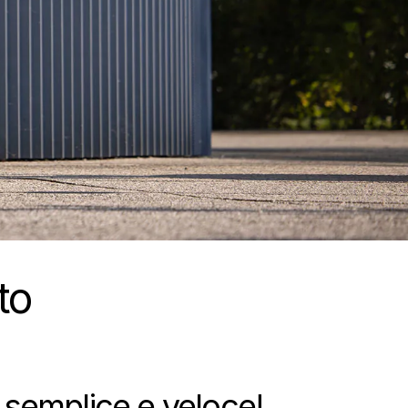
to
o semplice e veloce!