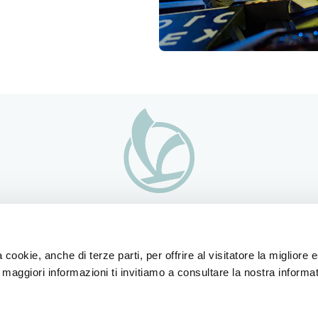
ESSORI
ABOUT VESPA
SERVIZI AL CLIEN
 cookie, anche di terze parti, per offrire al visitatore la migliore
gliamento e Lifestyle
Novità
Servizi e Manutenz
r maggiori informazioni ti invitiamo a consultare la nostra informat
ssori veicolo
Gamma elettrica
Garanzia 4 anni
Progetti speciali
Prenota servizio
Storia
Manutenzione prog