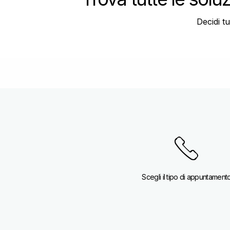
Decidi t
Item
1
of
2
Scegli il tipo di appuntament