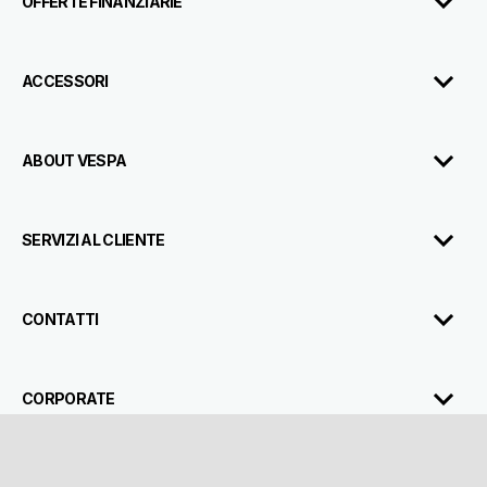
OFFERTE FINANZIARIE
ACCESSORI
ABOUT VESPA
SERVIZI AL CLIENTE
CONTATTI
CORPORATE
Facebook
Instagram
Youtube
Tik Tok
IT
Seleziona il tuo sito web locale