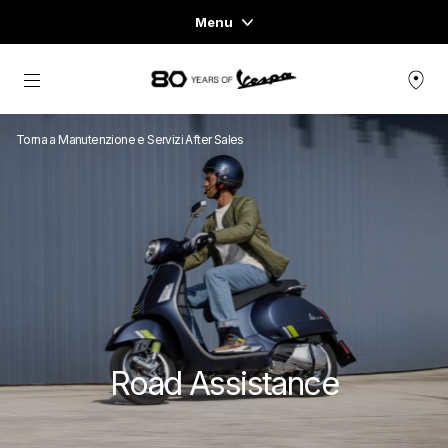
Menu
Home
Vai al contenuto principale
GAMMA VEICOLI
Torna a Manutenzione e Servizi After Sales
ABBIGLIAMENTO E LIFESTYLE
ESPERIENZE
CONCEPT STORE
Road Assistance