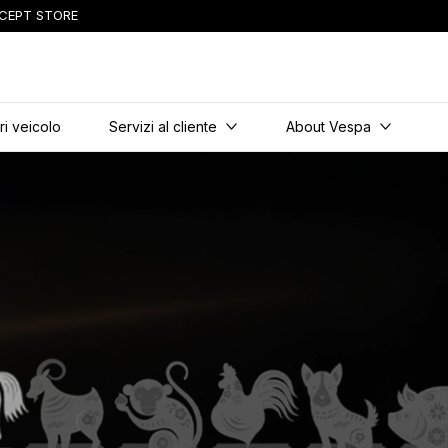
CEPT STORE
incipale
i veicolo
Servizi al cliente
About Vespa