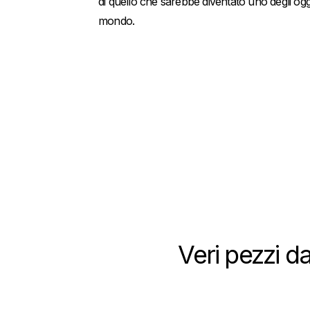
di quello che sarebbe diventato uno degli ogget
mondo.
Veri pezzi d