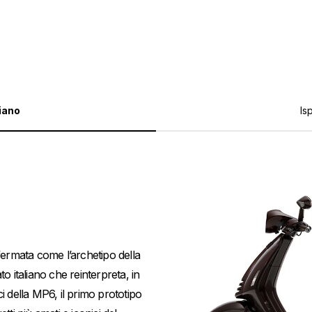
iano
Is
fermata come l’archetipo della
o italiano che reinterpreta, in
i della MP6, il primo prototipo