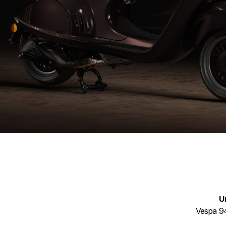
U
Vespa 94