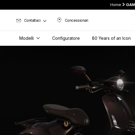
Home
GAM
Contattaci
Concessionari
Concessionari
Modelli
Configuratore
80 Years of an Icon