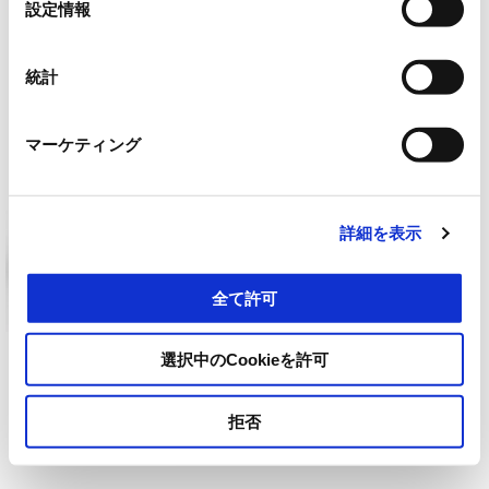
設定情報
択
¥ 15,305
¥ 15,305
統計
マーケティング
詳細を表示
全て許可
選択中のCookieを許可
トップボックス GTS/GTV
トップボックス 32L
拒否
¥ 31,350
¥ 29,453