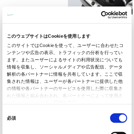
スポーツリアラック ブラック
スマートフォンサポート
このウェブサイトはCookieを使用します
このサイトではCookieを使って、ユーザーに合わせたコ
¥ 20,900
¥ 9,438
ンテンツや広告の表示、トラフィックの分析を行ってい
ます。またユーザーによるサイトの利用状況についても
情報を収集し、ソーシャルメディアや広告配信、データ
解析の各パートナーに情報を共有しています。ここで収
集された情報は、ユーザーが各パートナーに提供した他
の情報や各パートナーのサービスを使用した際に収集さ
れた情報と組み合わされ、各パートナーによって使用さ
れることがあります。
詳細を表示
同
必須
意
の
センターラック クローム
センターラック ブラック
選