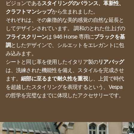
ビジョンである
スタイリングのバランス、革新性、
クラフトマンシップ
から生まれました。
それぞれは、その象徴的な美的感覚の自然な延長と
してデザインされています。 調和のとれた仕上げの
フライスクリーン
は 946 Horse 専用に
ブラックを基
調
としたデザインで、シルエットをエレガントに包
み込みます。
シートと同じ革を使用したイタリア製の
リアバッグ
は、洗練された機能性を備え、スタイルを完成させ
ます。
細部に至るまで耐久性を重視
し、上質で時代
を超越したスタイリングを表現するという、Vespa
の哲学を完璧なまでに体現したアクセサリーです。