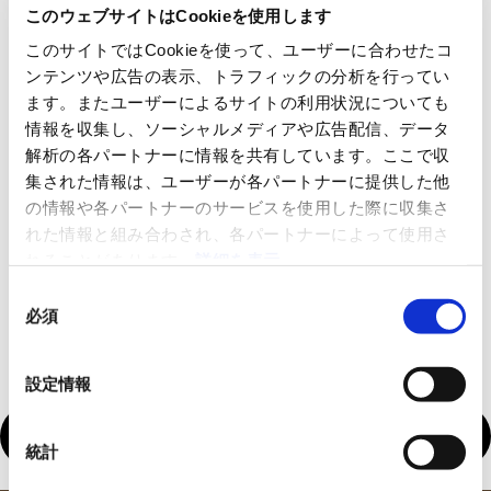
このウェブサイトはCookieを使用します
このサイトではCookieを使って、ユーザーに合わせたコ
詳細情報
ンテンツや広告の表示、トラフィックの分析を行ってい
ます。またユーザーによるサイトの利用状況についても
詳細情報
情報を収集し、ソーシャルメディアや広告配信、データ
解析の各パートナーに情報を共有しています。ここで収
集された情報は、ユーザーが各パートナーに提供した他
詳細情報
の情報や各パートナーのサービスを使用した際に収集さ
れた情報と組み合わされ、各パートナーによって使用さ
詳
れることがあります。
詳細を表示
同
必須
意
の
選
設定情報
択
主要諸元を見る
統計