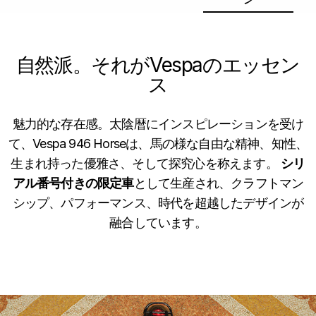
Item
1
of
3
自然派。それがVespaのエッセン
ス
魅力的な存在感。太陰暦にインスピレーションを受け
て、Vespa 94​​6 Horseは、馬の様な自由な精神、知性、
生まれ持った優雅さ、そして探究心を称えます。
シリ
アル番号付きの限定車
として生産され、クラフトマン
シップ、パフォーマンス、時代を超越したデザインが
融合しています。