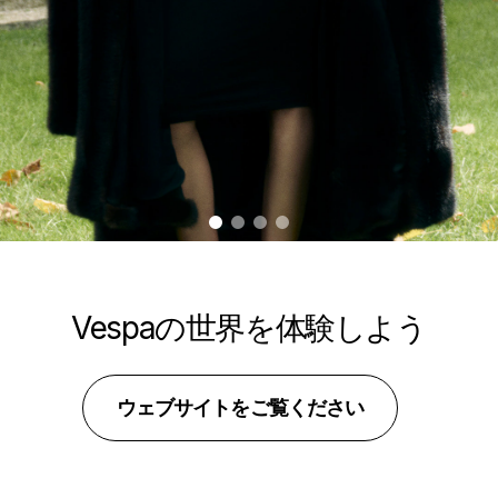
item
item
item
item
0
1
2
3
Item
Item
1
1
of
of
4
4
Vespaの世界を体験しよう
ウェブサイトをご覧ください