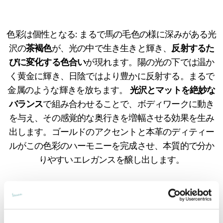
1
1
色彩は個性となる: まるで馬の毛色の様に深みがある光
沢の
茶褐色
が、光の中で生き生きと輝き、
反射するた
びに変化する色合い
が現れます。陽の光の下では温か
く黄金に輝き、日陰ではより豊かに反射する。まるで
金属のような輝きを放ちます。
光沢とマットを絶妙な
バランス
で組み合わせることで、ボディワークに動き
を与え、その感覚的な奥行きを増幅させる効果を生み
出します。ゴールドのアクセントと本革のディティー
ルがこの色彩のハーモニーを完成させ、本質的で分か
りやすいエレガンスを醸し出します。