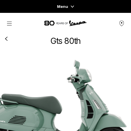
Menu
Home
メインコンテンツへ
スクーターページ
Gts 80th
ウェア＆ライフスタイル
エキスペリエンス
CONCEPT STORE