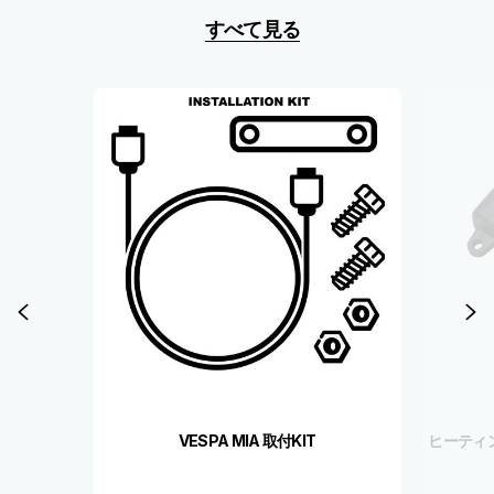
すべて見る
Item
1
of
6
前回
VESPA MIA 取付KIT
ヒーティ