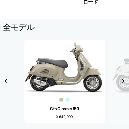
ロード
全モデル
Item
1
of
3
前回
Gts Classic 150
¥ 649,000