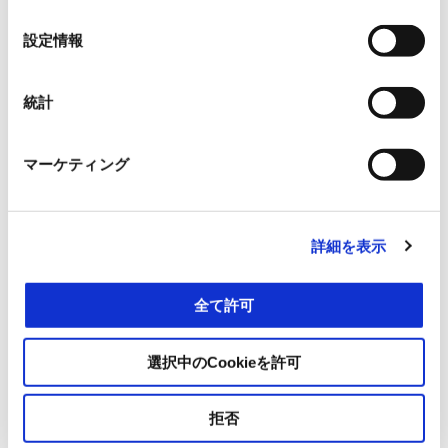
の
¥ 913,000
選
設定情報
択
統計
マーケティング
詳細を表示
全て許可
選択中のCookieを許可
Vespa GTV Officina 8 300
拒否
¥ 968,000