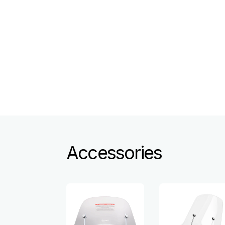
Accessories
Item
1
of
6