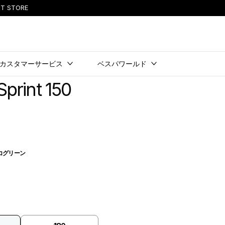
T STORE
カスタマーサービス
ベスパワールド
print 150
コグリーン
ィコグリーン
チェンテホワイト
クリオーゾイエロー