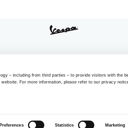
LD
CUSTOMER SERVCES
점검 및 서비스
Calendar
정기점검
y – including from third parties – to provide visitors with the b
순정 부품
website. For more information, please refer to our privacy notic
Download
딜러
Contact Us
Brochure
Preferences
Statistics
Marketing