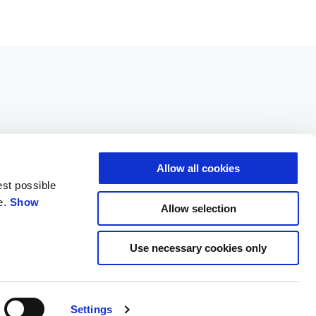
CONTACT
CORPORATE
고객 지원
Wide Magazine
Allow all cookies
딜러 찾기
Piaggio Group
est possible
개인 정보 정책
Accessibility
e.
Show
Allow selection
Use necessary cookies only
KO
EN
한국 웹사이트 선택하기
Settings