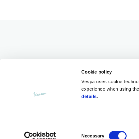
바닥글
MODELS
VESPA WOR
Vespa 946 Horse
뉴스
Cookie policy
GTV
Vespa Lunar 
Vespa uses cookie technolog
Gts
유산
experience when using the 
Sprint
Promotions
details
.
Primavera
LX
Facebook
Instagram
Twitter
Youtube
공식 
Consent
Necessary