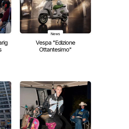
News
arig
Vespa "Edizione
s
Ottantesimo"