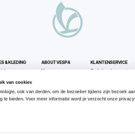
S & KLEDING
ABOUT VESPA
KLANTENSERVICE
style
Nieuws
Onderhoud en service
Speciale Projecten
4 jaar garantie
ik van cookies
Vespa Vintage
Gepland onderhoud
Prijslijst
Originele reserveonder
nologie, ook van derden, om de bezoeker tijdens zijn bezoek aan
Premium Warranty
 te bieden. Voor meer informatie word je verzocht onze privacyv
Road Assistance
Financiële diensten