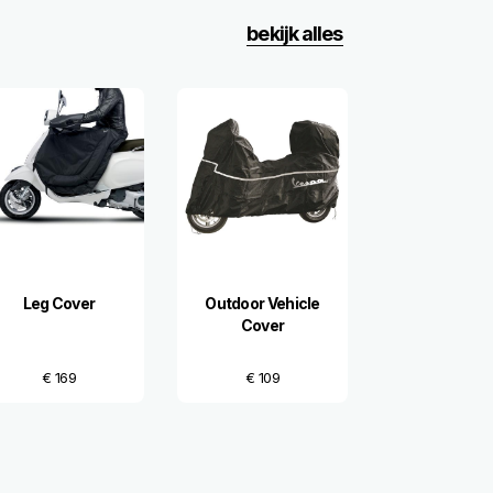
bekijk alles
Leg Cover
Outdoor Vehicle
Cover
€ 169
€ 109