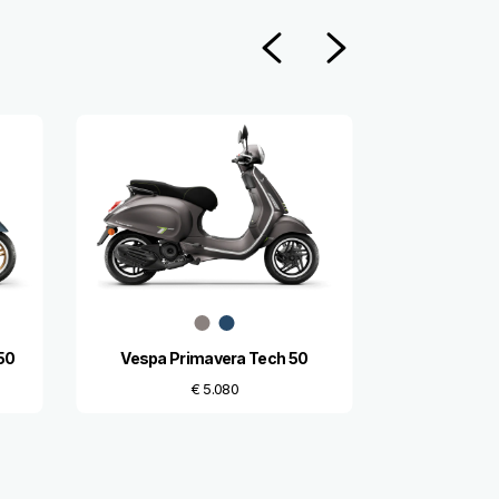
Vorige
De vol
50
Vespa Primavera Tech 50
€ 5.080