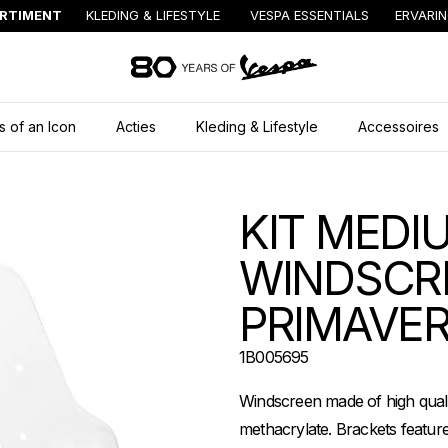
RTIMENT
KLEDING & LIFESTYLE
VESPA ESSENTIALS
ERVARI
Ga naar de hoofd
s of an Icon
Acties
Kleding & Lifestyle
Accessoires
KIT MEDI
WINDSCR
PRIMAVE
1B005695
Windscreen made of high quality
methacrylate. Brackets feature