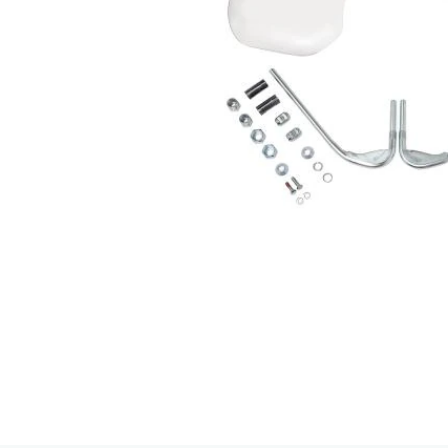
Item
1
of
1