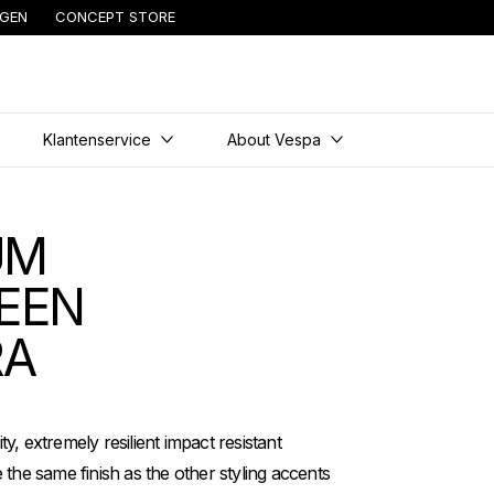
NGEN
CONCEPT STORE
content
Klantenservice
About Vespa
UM
EEN
RA
, extremely resilient impact resistant
 the same finish as the other styling accents