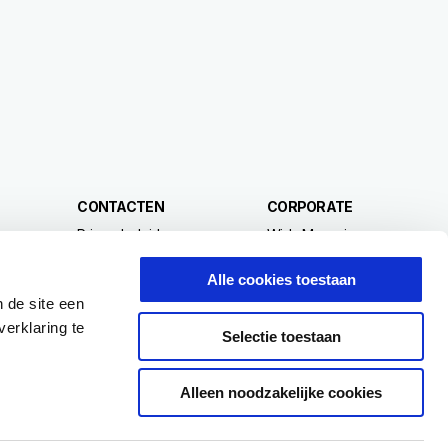
CONTACTEN
CORPORATE
Privacybeleid
Wide Magazine
Waar kunt u ons vinden
Piaggio Group
Klantenservice
Het Piaggio Museum
Alle cookies toestaan
delen
Recall campagnes
Accessibility
 de site een
erklaring te
Selectie toestaan
Alleen noodzakelijke cookies