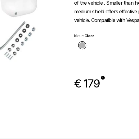
of the vehicle . Smaller than h
medium shield offers effective
vehicle. Compatible with Vesp
kleur
: Clear
Clear
€ 179