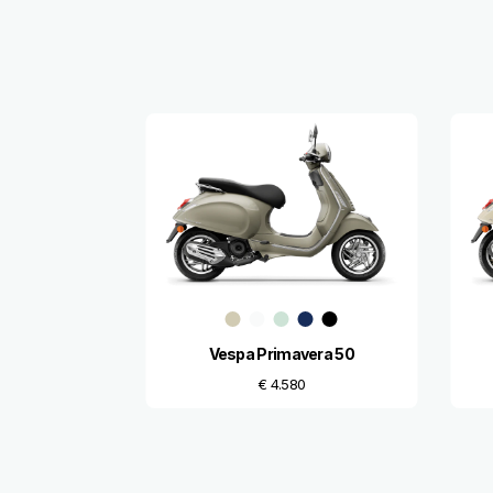
Item
1
of
13
Vespa Primavera 50
€ 4.580