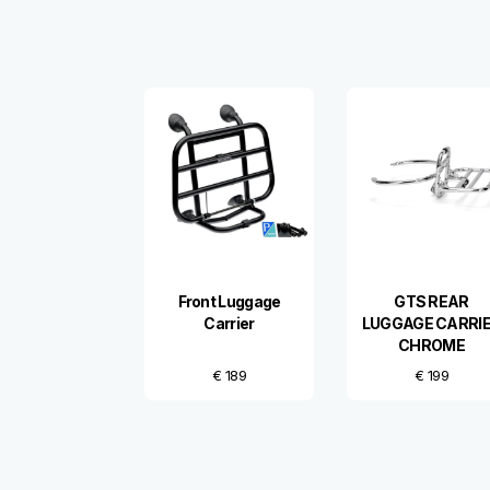
Item
1
of
6
Front Luggage
GTS REAR
Carrier
LUGGAGE CARRI
CHROME
€ 189
€ 199