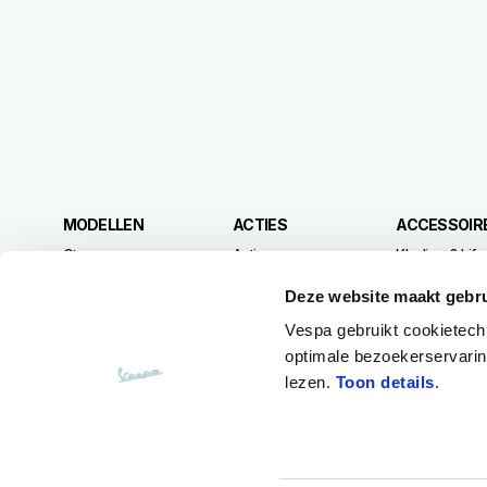
Voettekst
MODELLEN
ACTIES
ACCESSOIRE
Gtv
Acties
Kleding & Life
Vespa 946 Horse
Accessoires
Deze website maakt gebru
Gts
Sprint
Vespa gebruikt cookietech
Primavera
optimale bezoekerservaring
lezen.
Toon details
.
Facebook
Instagram
Youtube
Tik Tok