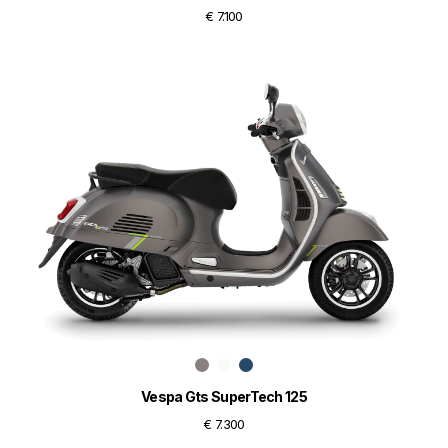
€ 7.100
Vespa Gts SuperTech 125
€ 7.300