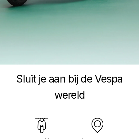
Item
Item
1
1
of
of
Sluit je aan bij de Vespa
1
1
wereld