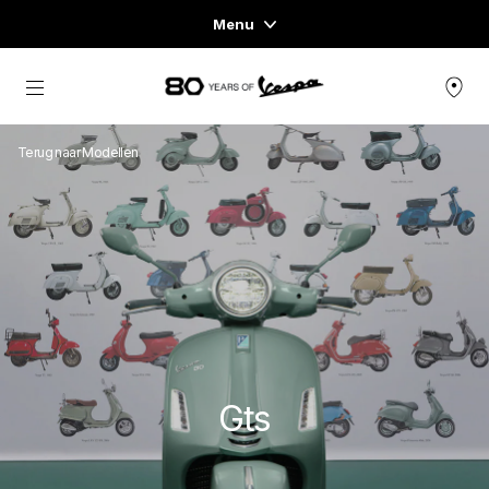
Menu
Home
Ga naar de hoofdcontent
VOERTUIGASSORTIMENT
Terug naar Modellen
KLEDING & LIFESTYLE
VESPA ESSENTIALS
ERVARINGEN
CONCEPT STORE
Gts