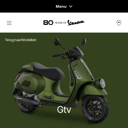
Menu
Home
Ga naar de hoofdcontent
VOERTUIGASSORTIMENT
Terug naar Modellen
KLEDING & LIFESTYLE
VESPA ESSENTIALS
ERVARINGEN
CONCEPT STORE
Gtv