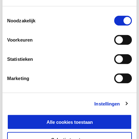
Toestemmingsselectie
Noodzakelijk
Vespa GTV Officina 8 310
€ 8.550
Voorkeuren
Statistieken
Sluit je aan bij de Vespa
Marketing
wereld
Instellingen
Alle cookies toestaan
Proefrit
Vind een dealer