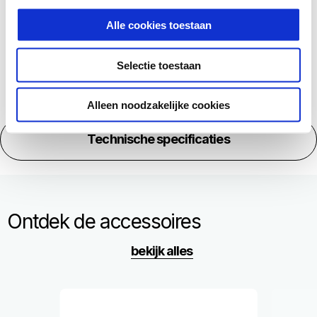
Meer informatie ove
Alle cookies toestaan
Selectie toestaan
Alleen noodzakelijke cookies
Technische specificaties
Ontdek de accessoires
bekijk alles
Item
1
of
6