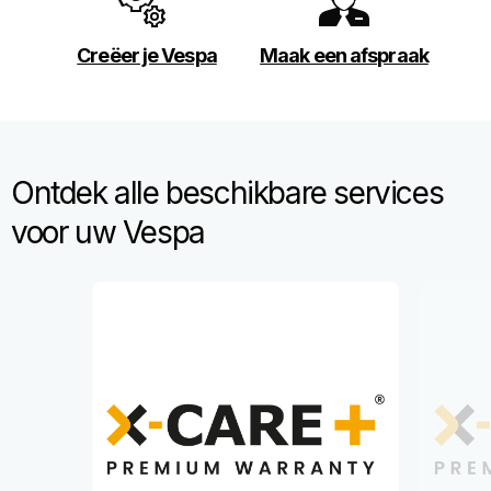
Creëer je Vespa
Maak een afspraak
Ontdek alle beschikbare services
voor uw Vespa
Item
1
of
2