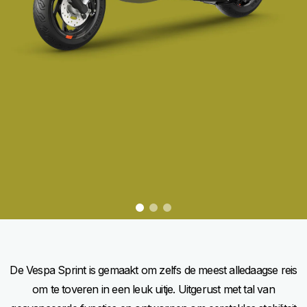
item
item
item
0
1
2
Item
Item
1
1
of
of
3
3
De Vespa Sprint is gemaakt om zelfs de meest alledaagse reis
om te toveren in een leuk uitje. Uitgerust met tal van