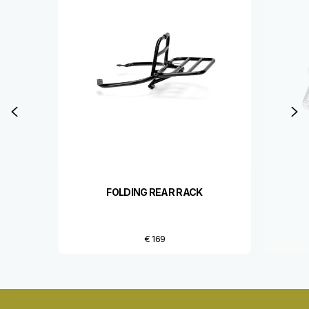
Vorige
D
FOLDING REAR RACK
€ 169