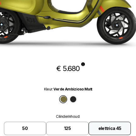
€ 5.680
Kleur
:
Verde Ambizioso Matt
Verde Ambizioso Matt
Nero Convinto Matt
Cilinderinhoud
:
50
125
elettrica 45