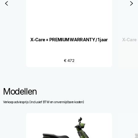
Vorige
D
X-Care + PREMIUM WARRANTY / 1 jaar
X-Care 
€ 472
Modellen
Verkoop adviesprijs (inclusief BTW en onvermijdbare kosten)
Item
1
of
2