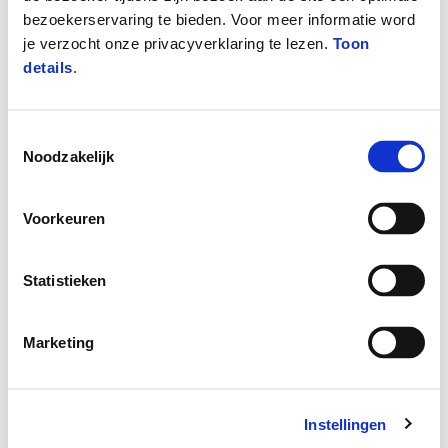
bezoekerservaring te bieden. Voor meer informatie word
je verzocht onze privacyverklaring te lezen.
Toon
details
.
Toestemmingsselectie
Noodzakelijk
Voorkeuren
Statistieken
Meer infor
Meer inf
Marketing
Meer informatie o
Instellingen