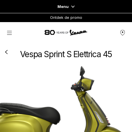
Menu
Ontdek de promo
Home
Ga naar de hoofdcontent
VOERTUIGASSORTIMENT
Vespa Sprint S Elettrica 45
KLEDING & LIFESTYLE
VESPA ESSENTIALS
ERVARINGEN
CONCEPT STORE