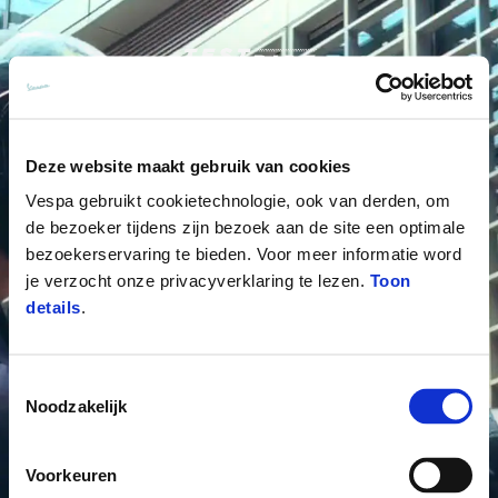
Menu
Home
Ga naar de hoofdcontent
VOERTUIGASSORTIMENT
Deze website maakt gebruik van cookies
Vespa gebruikt cookietechnologie, ook van derden, om
KLEDING & LIFESTYLE
de bezoeker tijdens zijn bezoek aan de site een optimale
bezoekerservaring te bieden. Voor meer informatie word
VESPA ESSENTIALS
je verzocht onze privacyverklaring te lezen.
Toon
details
.
ERVARINGEN
Toestemmingsselectie
CONCEPT STORE
Noodzakelijk
Voorkeuren