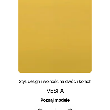
Styl, design i wolność na dwóch kołach
VESPA
Poznaj modele
Poprzedni
Następny
pause