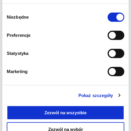
Wybór
Niezbędne
zgody
Preferencje
Więcej info
Statystyka
Więcej infor
Więcej inf
Marketing
Więcej informacji
Więcej
Pokaż szczegóły
Więcej informacji na
Zezwól na wszystkie
Zezwól na wybór