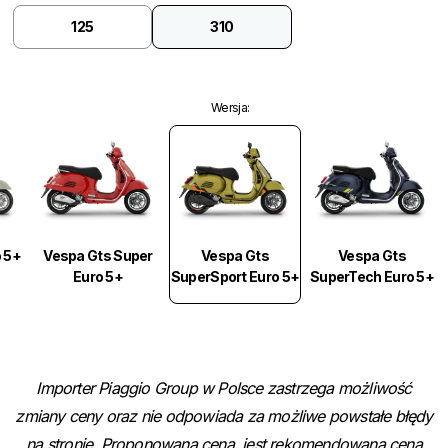
125
310
Wersja
:
Vespa Gts
 5+
Vespa Gts Super
Vespa Gts
SuperSport Euro 5+
Euro 5+
SuperTech Euro 5+
Importer Piaggio Group w Polsce zastrzega możliwość
zmiany ceny oraz nie odpowiada za możliwe powstałe błędy
na stronie. Proponowana cena, jest rekomendowaną ceną