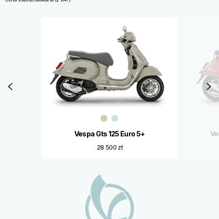
Item
1
of
6
Poprzedni
N
Vespa Gts 125 Euro 5+
Ve
28 500 zł
Stopka