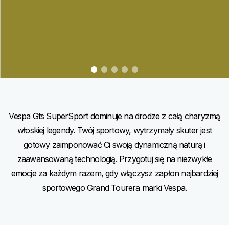
item
item
item
item
item
0
1
2
3
4
Item
Item
1
1
of
of
5
5
Vespa Gts SuperSport dominuje na drodze z całą charyzmą
włoskiej legendy. Twój sportowy, wytrzymały skuter jest
gotowy zaimponować Ci swoją dynamiczną naturą i
zaawansowaną technologią. Przygotuj się na niezwykłe
emocje za każdym razem, gdy włączysz zapłon najbardziej
sportowego Grand Tourera marki Vespa.