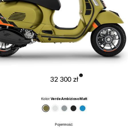
32 300 zł
Kolor
:
Verde Ambizioso Matt
Verde Ambizioso Matt
Bianco Innocente
Grigio Travolgente Matt
Nero Convinto Matt
Blu Eclettico
Pojemność
: