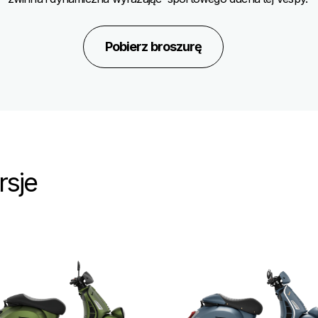
Pobierz broszurę
rsje