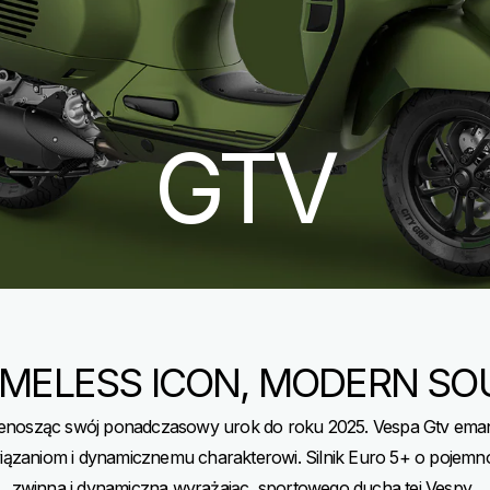
GTV
IMELESS ICON, MODERN SO
zenosząc swój ponadczasowy urok do roku 2025. Vespa Gtv em
zaniom i dynamicznemu charakterowi. Silnik Euro 5+ o pojemności
zwinna i dynamiczna wyrażając sportowego ducha tej Vespy.