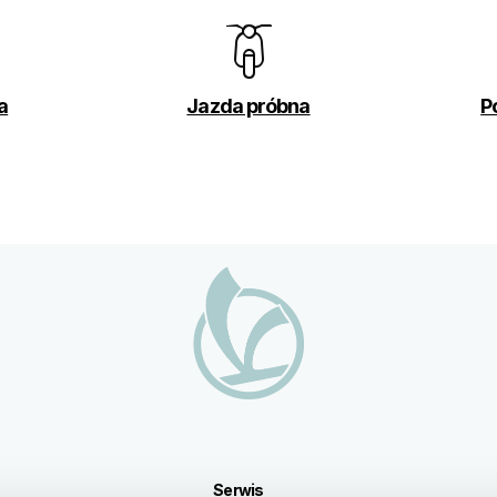
a
Jazda próbna
P
Serwis