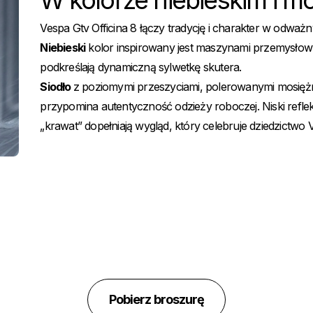
W kolorze niebieskim i m
Vespa Gtv Officina 8 łączy tradycję i charakter w odwa
Niebieski
kolor inspirowany jest maszynami przemysłow
podkreślają dynamiczną sylwetkę skutera.
Siodło
z poziomymi przeszyciami, polerowanymi mosiężn
przypomina autentyczność odzieży roboczej. Niski reflekt
„krawat” dopełniają wygląd, który celebruje dziedzictwo
Pobierz broszurę