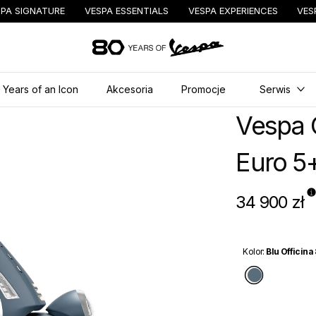
PA SIGNATURE
VESPA ESSENTIALS
VESPA EXPERIENCES
VES
Idź do strony głównej
 Years of an Icon
Akcesoria
Promocje
Serwis
Vespa 
Euro 5
34 900 zł
Kolor
:
Blu Officina
Blu Offic