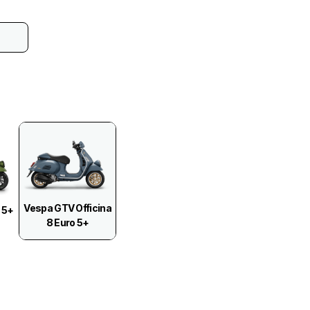
Vespa GTV Officina
 5+
8 Euro 5+