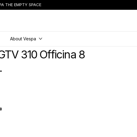
PA THE EMPTY SPACE
About Vespa
GTV 310 Officina 8
+
 8
ina 8