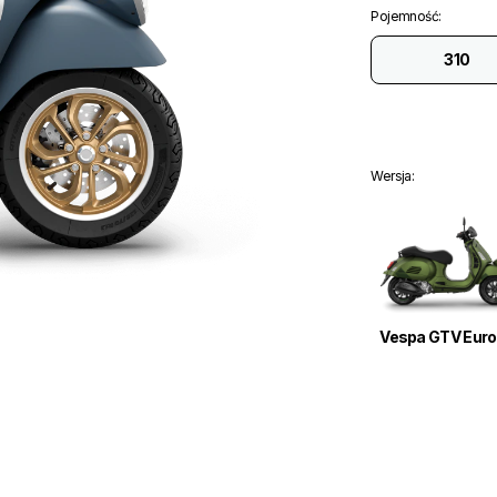
Pojemność
:
310
Wersja
:
Vespa GTV Euro