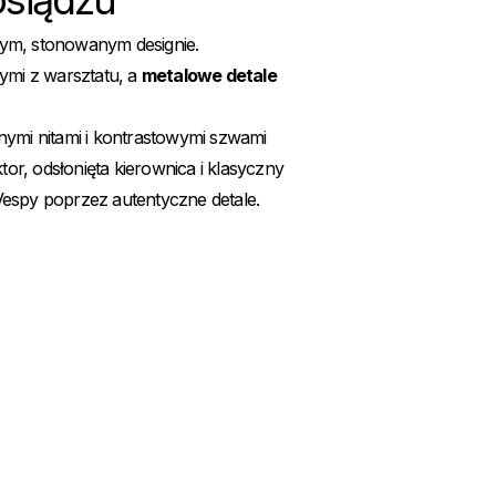
osiądzu
żnym, stonowanym designie.
ymi z warsztatu, a
metalowe detale
ymi nitami i kontrastowymi szwami
or, odsłonięta kierownica i klasyczny
 Vespy poprzez autentyczne detale.