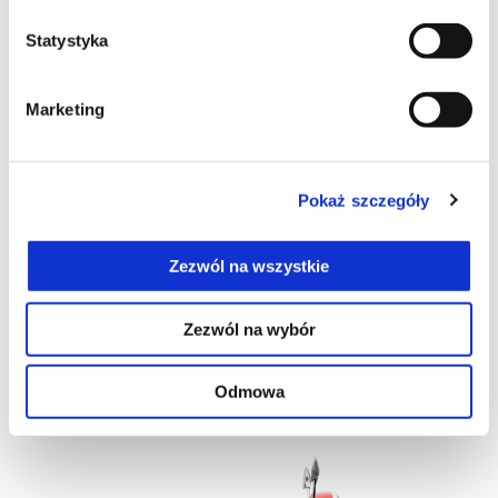
Statystyka
Marketing
Pokaż szczegóły
Zezwól na wszystkie
Zezwól na wybór
Vespa Primavera 125 S Euro 5+
Odmowa
24 900 zł