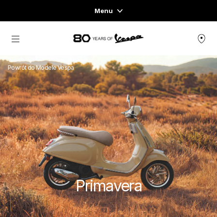
Menu
Home
Idź do strony głównej
VESPA
Powrót do Modele Vespa
VESPA SIGNATURE
VESPA ESSENTIALS
VESPA EXPERIENCES
VESPA THE EMPTY SPACE
Primavera