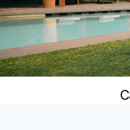
C
Rodapé